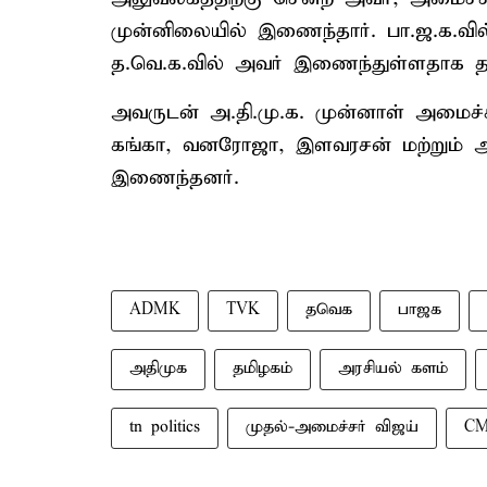
முன்னிலையில் இணைந்தார். பா.ஜ.க.வில
த.வெ.க.வில் அவர் இணைந்துள்ளதாக தக
அவருடன் அ.தி.மு.க. முன்னாள் அமைச்சர
கங்கா, வனரோஜா, இளவரசன் மற்றும் அ.த
இணைந்தனர்.
ADMK
TVK
தவெக
பாஜக
அதிமுக
தமிழகம்
அரசியல் களம்
tn politics
முதல்-அமைச்சர் விஜய்
CM