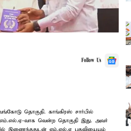
Follow Us
்கோடு தொகுதி. காங்கிரஸ் சார்பில்
 எம்.எல்.ஏ-வாக வென்ற தொகுதி இது. அவர்
வில் இணைந்ததுடன் எம்.எல்.ஏ பதவியையும்