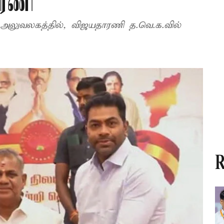
ாரணி
ுவலகத்தில், விஜயதாரணி த.வெ.க.வில்
R