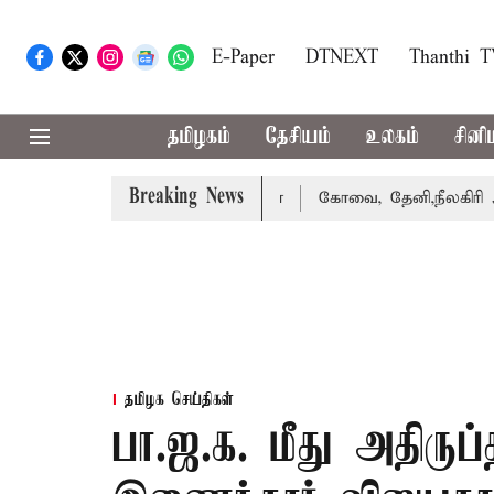
E-Paper
DTNEXT
Thanthi 
தமிழகம்
தேசியம்
உலகம்
சினி
Breaking News
கை வாபஸ் பெற்றார் சங்கீதா
கோவை, தேனி,நீலகிரி ஆகிய மாவ
தமிழக செய்திகள்
பா.ஜ.க. மீது அதிருப்