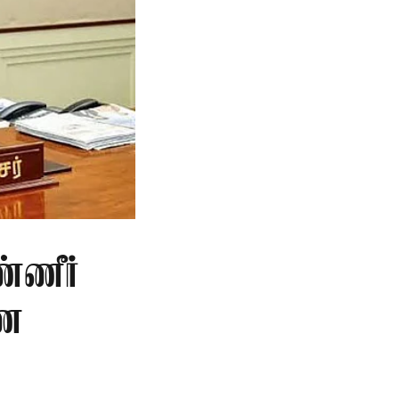
்ணீர்
ணை