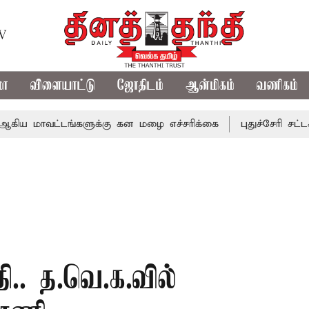
TV
மா
விளையாட்டு
ஜோதிடம்
ஆன்மிகம்
வணிகம்
ட்டங்களுக்கு கன மழை எச்சரிக்கை
புதுச்சேரி சட்டசபையில்
தி.. த.வெ.க.வில்