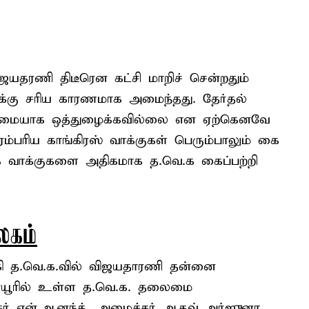
ஜயதரணி திடீரென கட்சி மாறிச் சென்றதும்
்கு சரிய காரணமாக அமைந்தது. தேர்தல்
 முழுமையாக ஒத்துழைக்கவில்லை என ஏற்கெனவே
ரம்பரிய காங்கிரஸ் வாக்குகள் பெரும்பாலும் கை
.க வாக்குகளை அதிகமாக த.வெ.க கைப்பற்றி
கம்
லகி த.வெ.க.வில் விஜயதாரணி தன்னை
யூரில் உள்ள த.வெ.க. தலைமை
ர் என்.ஆனந்த், அமைச்சர் ஆதவ் அர்ஜுனா