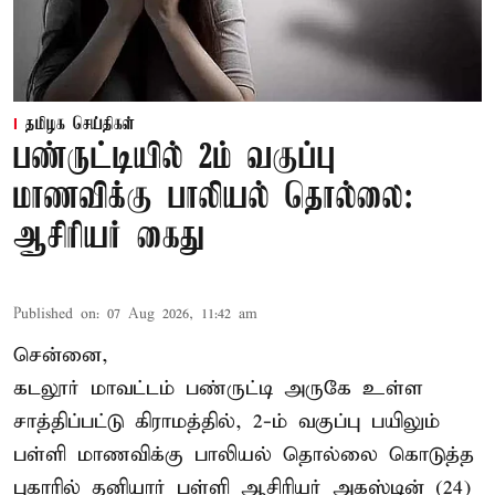
தமிழக செய்திகள்
பண்ருட்டியில் 2ம் வகுப்பு
மாணவிக்கு பாலியல் தொல்லை:
ஆசிரியர் கைது
Published on
:
07 Aug 2026, 11:42 am
சென்னை,
கடலூர் மாவட்டம் பண்ருட்டி அருகே உள்ள
சாத்திப்பட்டு கிராமத்தில், 2-ம் வகுப்பு பயிலும்
பள்ளி மாணவிக்கு
பாலியல் தொல்லை
கொடுத்த
புகாரில் தனியார் பள்ளி ஆசிரியர் அகஸ்டின் (24)