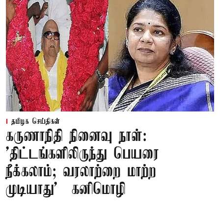
தமிழக செய்திகள்
கருணாநிதி நினைவு நாள்:
'திட்டங்களிலிருந்து பெயரை
நீக்கலாம்; வரலாற்றை மாற்ற
முடியாது' – கனிமொழி