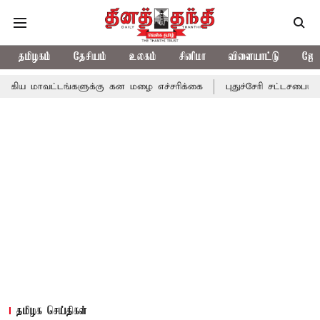
தமிழகம்
தேசியம்
உலகம்
சினிமா
விளையாட்டு
ஜோத
டங்களுக்கு கன மழை எச்சரிக்கை
புதுச்சேரி சட்டசபையில் வரும் 24ம
தமிழக செய்திகள்