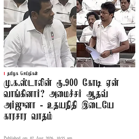
தமிழக செய்திகள்
மு.க.ஸ்டாலின் ரூ.900 கோடி ஏன்
வாங்கினார்? அமைச்சர் ஆதவ்
அர்ஜுனா - உதயநிதி இடையே
காரசார வாதம்
Published on
:
07 Aug 2026, 10:55 am