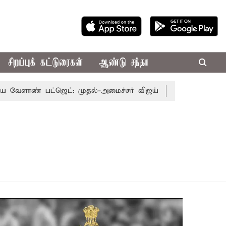
சிறப்புக் கட்டுரைகள்
ஆண்டு சந்தா
ாண் பட்ஜெட்: முதல்-அமைச்சர் விஜய்
தமிழக அரசியலில் பர