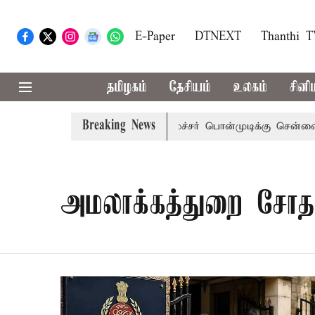
E-Paper
DTNEXT
Thanthi 
தமிழகம்
தேசியம்
உலகம்
சினி
Breaking News
ய் அழைப்பு
முன்னாள் அமைச்சர் பொன்முடிக்கு சென்னை நீதிம
அமலாக்கத்துறை சோ