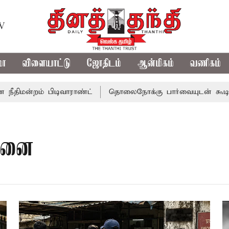
TV
மா
விளையாட்டு
ஜோதிடம்
ஆன்மிகம்
வணிகம்
ன்றம் பிடிவாராண்ட்
தொலைநோக்கு பார்வையுடன் கூடிய வேள
தனை