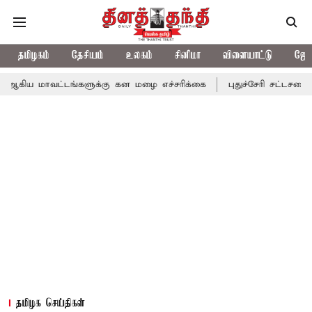
தமிழகம்
தேசியம்
உலகம்
சினிமா
விளையாட்டு
ஜோத
ட்டங்களுக்கு கன மழை எச்சரிக்கை
புதுச்சேரி சட்டசபையில் வரும் 2
தமிழக செய்திகள்