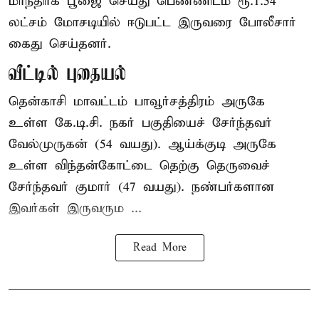
மாந்திரீக பூஜை செய்து பெண்ணிடம் ரூ.1.54
லட்சம் மோசடியில் ஈடுபட்ட இருவரை போலீசார்
கைது செய்தனர்.
வீட்டில் புதையல்
தென்காசி மாவட்டம் பாவூர்சத்திரம் அருகே
உள்ள கே.டி.சி. நகர் பகுதியைச் சேர்ந்தவர்
வேல்முருகன் (54 வயது). ஆய்க்குடி அருகே
உள்ள விந்தன்கோட்டை தெற்கு தெருவைச்
சேர்ந்தவர் குமார் (47 வயது). நண்பர்களான
இவர்கள் இருவரும ...
Read More