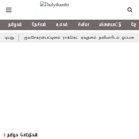
தமிழகம்
தேசியம்
உலகம்
சினிமா
விளையாட்டு
ஜோத
குலசேகரன்பட்டினம் ராக்கெட் ஏவுதளம் தனியாரிடம் ஒப்படைப்பா? - 
தமிழக செய்திகள்