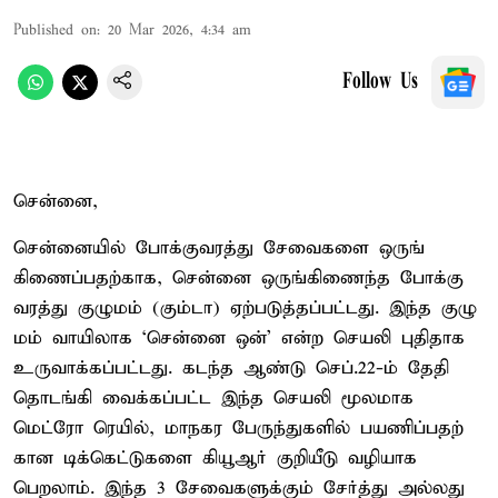
Published on
:
20 Mar 2026, 4:34 am
Follow Us
சென்னை,
சென்​னை​யில் போக்​கு​வரத்து சேவை​களை ஒருங்​
கிணைப்​ப​தற்​காக, சென்னை ஒருங்​கிணைந்த போக்​கு​
வரத்து குழு​மம் (கும்​டா) ஏற்​படுத்​தப்​பட்​டது. இந்த குழு​
மம் வாயி​லாக ‘சென்னை ஒன்’ என்ற செயலி புதி​தாக
உரு​வாக்​கப்​பட்​டது. கடந்த ஆண்டு செப்​.22-ம் தேதி
தொடங்கி வைக்​கப்​பட்ட இந்த செயலி மூல​மாக
மெட்ரோ ரெயில், மாநகர பேருந்​துகளில் பயணிப்​ப​தற்​
கான டிக்​கெட்​டு​களை கியூஆர் குறி​யீடு வழி​யாக
பெறலாம். இந்த 3 சேவை​களுக்​கும் சேர்த்து அல்​லது