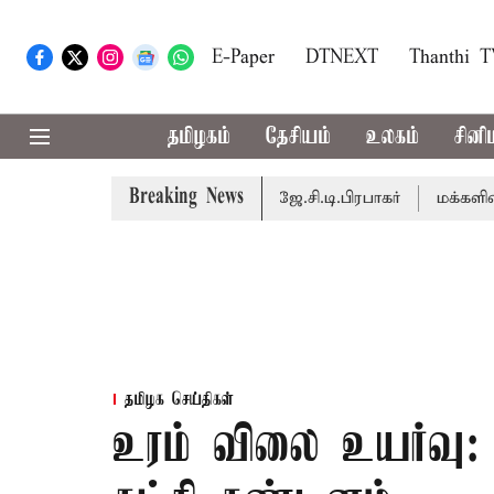
E-Paper
DTNEXT
Thanthi 
தமிழகம்
தேசியம்
உலகம்
சினி
Breaking News
 நடைபெறும் - சபாநாயகர் ஜே.சி.டி.பிரபாகர்
மக்களின் எதிர்ப
தமிழக செய்திகள்
உரம் விலை உயர்வு: 