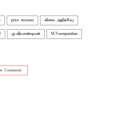
n
price increase
விலை அதிகரிப்பு
ி
மு.வீரபாண்டியன்
M.Veerapandian
ow Comments