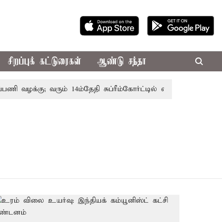
சிறப்புக் கட்டுரைகள்
ஆண்டு சந்தா
ணி வழக்கு; வரும் 14ம்தேதி சுப்ரீம்கோர்ட்டில் விசாரணை
அமர்ந