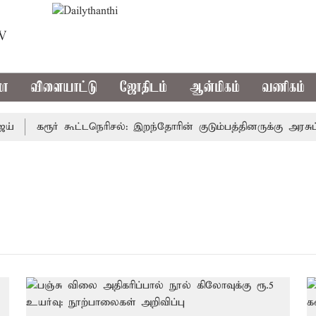
TV
மா
விளையாட்டு
ஜோதிடம்
ஆன்மிகம்
வணிகம்
கரூர் கூட்டநெரிசல்: இறந்தோரின் குடும்பத்தினருக்கு அரசுப்ப