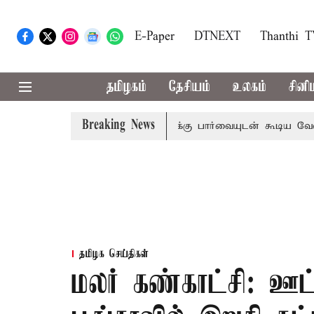
E-Paper
DTNEXT
Thanthi 
தமிழகம்
தேசியம்
உலகம்
சினி
Breaking News
ிவாராண்ட்
தொலைநோக்கு பார்வையுடன் கூடிய வேளாண் பட்ஜ
தமிழக செய்திகள்
மலர் கண்காட்சி: ஊட