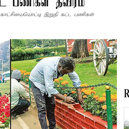
்ட பணிகள் தீவிரம்
்காட்சியையொட்டி இறுதி கட்ட பணிகள்
R