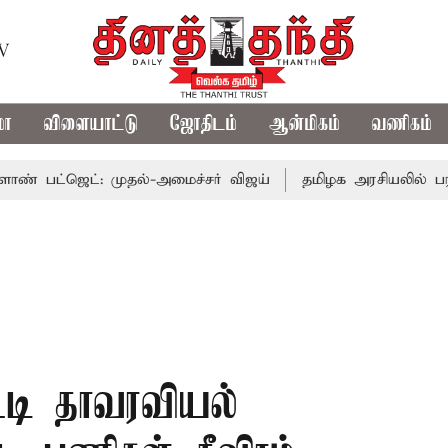
TV
மா
விளையாட்டு
ஜோதிடம்
ஆன்மிகம்
வணிகம்
ெட்: முதல்-அமைச்சர் விஜய்
தமிழக அரசியலில் பரபரப்பு; அ
்டி தாவரவியல்