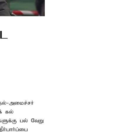
்ட
தல்-அமைச்சர்
் கல்
்களுக்கு பல் வேறு
ர்பார்ப்பை