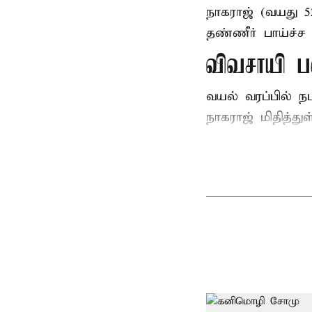
நாகராஜ் (வயது 
தண்ணீர் பாய்ச்ச 
விவசாயி ப
வயல் வரப்பில் ந
நாகராஜ் மிதித்துள