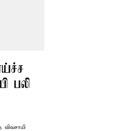
ய்ச்ச
யி பலி
த விவசாயி