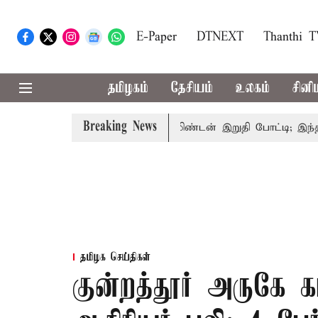
E-Paper
DTNEXT
Thanthi 
தமிழகம்
தேசியம்
உலகம்
சினி
Breaking News
்ய வாய்ப்பு
கொரிய பேட்மிண்டன் இறுதி போட்டி; இந்திய வீ
தமிழக செய்திகள்
குன்றத்தூர் அருகே க