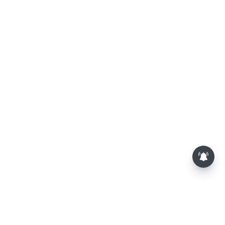
பாம்புகள் தோலை உரிப்பது ஏன்?
அப்போது அதனை பார்த்தால்
பழிவாங்குமா?