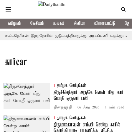
தமிழகம்
தேசியம்
உலகம்
சினிமா
விளையாட்டு
ஜோத
் கூட்டநெரிசல்: இறந்தோரின் குடும்பத்தினருக்கு அரசுப்பணி வழக்கு; வரும்
கார்car
தமிழக செய்திகள்
திருச்செந்தூர் அருகே வேன் மீது கார்
மோதி ஒருவர் பலி
தினத்தந்தி
06 Aug 2026
1
min read
தமிழக செய்திகள்
திருமாவளவன் எம்.பி சென்ற காரில்
தொங்கியபடி பயணித்த வி.சி.க