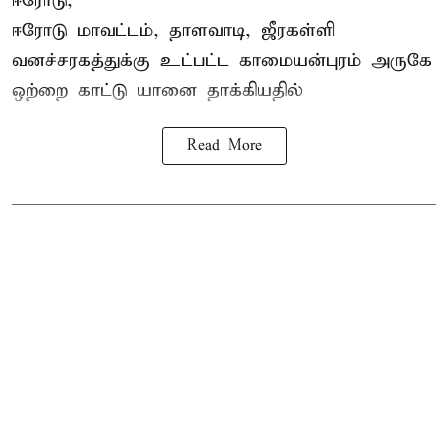
ஈரோடு,
ஈரோடு மாவட்டம்,
தாளவாடி
, ஜீரகள்ளி
வனச்சரகத்துக்கு உட்பட்ட காமையன்புரம் அருகே
ஒற்றை காட்டு
யானை தாக்கி
யதில்
Read More