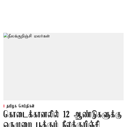
தமிழக செய்திகள்
கொடைக்கானலில் 12 ஆண்டுகளுக்கு
ஒருமுறை பூக்கும் நீலக்குறிஞ்சி