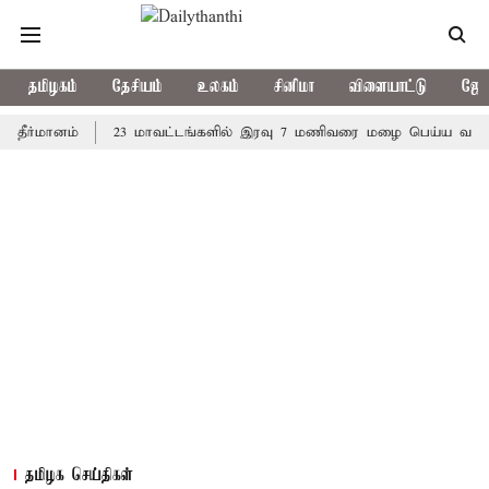
தமிழகம்
தேசியம்
உலகம்
சினிமா
விளையாட்டு
ஜோத
ானம்
23 மாவட்டங்களில் இரவு 7 மணிவரை மழை பெய்ய வாய்ப்பு
தமிழக செய்திகள்