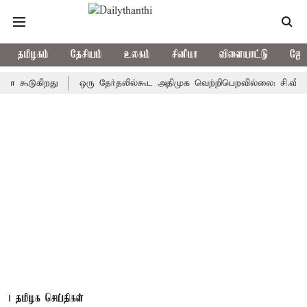
தமிழகம்
தேசியம்
உலகம்
சினிமா
விளையாட்டு
ஜோத
கிறது
ஒரு தேர்தலில்கூட அதிமுக வெற்றிபெறவில்லை: சி.வி.சண்முகம்
தமிழக செய்திகள்