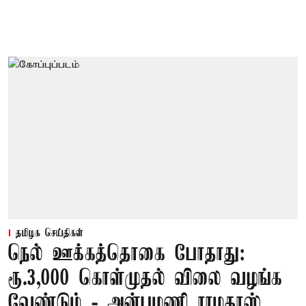
தமிழக செய்திகள்
நெல் ஊக்கத்தொகை போதாது:
ரூ.3,000 கொள்முதல் விலை வழங்க
வேண்டும் - அன்புமணி ராமதாஸ்