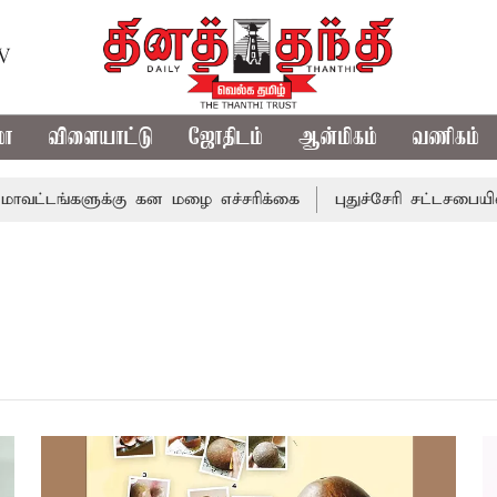
TV
மா
விளையாட்டு
ஜோதிடம்
ஆன்மிகம்
வணிகம்
டங்களுக்கு கன மழை எச்சரிக்கை
புதுச்சேரி சட்டசபையில் வ