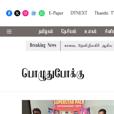
E-Paper
DTNEXT
Thanthi 
தமிழகம்
தேசியம்
உலகம்
சினி
Breaking News
 வாபஸ் பெற்றார் சங்கீதா
கோவை, தேனி,நீலகிரி ஆகிய மாவட்
பொழுதுபோக்கு