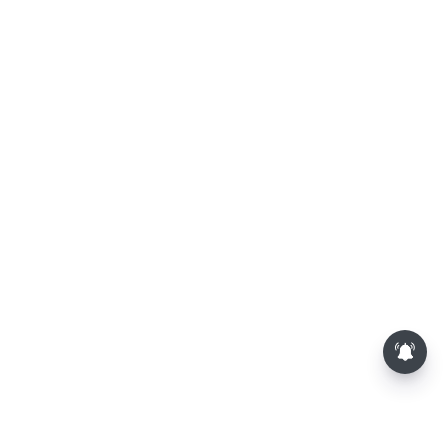
சண்டே ஸ்பெஷல்..