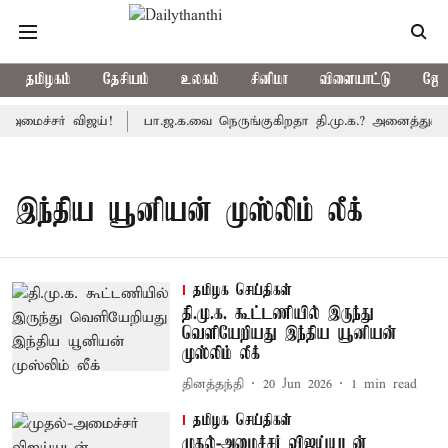
தமிழகம்
தேசியம்
உலகம்
சினிமா
விளையாட்டு
ஜோத
அமைச்சர் விஜய்!
பா.ஜ.க.வை நெருங்குகிறதா தி.மு.க.? அனைத்துக்கட்
இந்திய யூனியன் முஸ்லிம் லீக்
தமிழக செய்திகள்
தி.மு.க. கூட்டணியில் இருந்து
வெளியேறியது இந்திய யூனியன்
முஸ்லிம் லீக்
தினத்தந்தி
20 Jun 2026
1
min read
தமிழக செய்திகள்
முதல்-அமைச்சர் விஜய்யுடன்