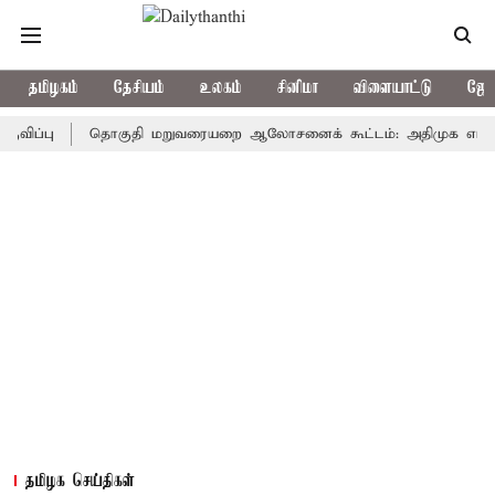
தமிழகம்
தேசியம்
உலகம்
சினிமா
விளையாட்டு
ஜோத
ு
தொகுதி மறுவரையறை ஆலோசனைக் கூட்டம்: அதிமுக எம்பிக்கள் பு
தமிழக செய்திகள்