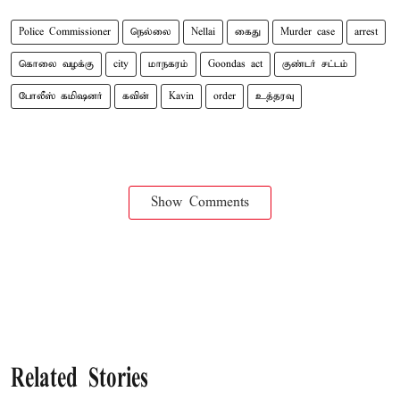
Police Commissioner
நெல்லை
Nellai
கைது
Murder case
arrest
கொலை வழக்கு
city
மாநகரம்
Goondas act
குண்டர் சட்டம்
போலீஸ் கமிஷனர்
கவின்
Kavin
order
உத்தரவு
Show Comments
Related Stories