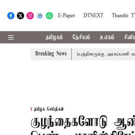
E-Paper
DTNEXT
Thanthi 
தமிழகம்
தேசியம்
உலகம்
சினி
Breaking News
 கூட்டநெரிசல்: இறந்தோரின் குடும்பத்தினருக்கு அரசுப்பணி வழக்கு;
தமிழக செய்திகள்
குழந்தைகளோடு ஆண