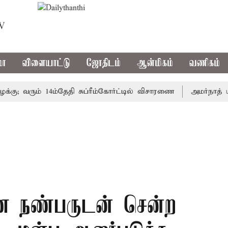
TV
மா
விளையாட்டு
ஜோதிடம்
ஆன்மிகம்
வணிகம்
 வரும் 14ம்தேதி சுப்ரீம்கோர்ட்டில் விசாரணை
அமர்நாத் யாத்தி
் நண்பருடன் சென்ற