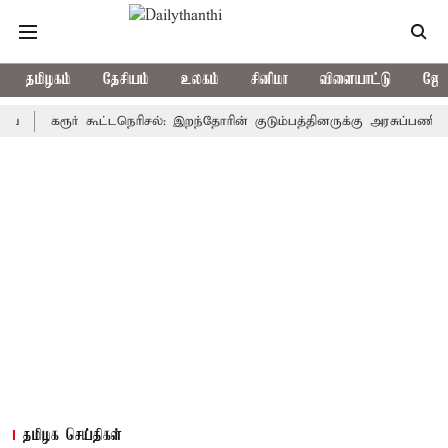
தமிழகம்
தேசியம்
உலகம்
சினிமா
விளையாட்டு
ஜோத
கரூர் கூட்டநெரிசல்: இறந்தோரின் குடும்பத்தினருக்கு அரசுப்பணி வழக்கு; 
தமிழக செய்திகள்