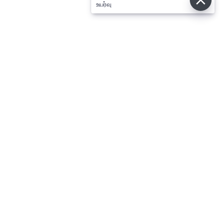
உயர்வு
⌄
செய்திகள்
⌄
விளையாட்டு