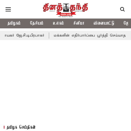
தமிழகம்
தேசியம்
உலகம்
சினிமா
விளையாட்டு
ஜோத
ி.டி.பிரபாகர்
மக்களின் எதிர்பார்ப்பை பூர்த்தி செய்யாத பட்ஜெட்; எட
தமிழக செய்திகள்