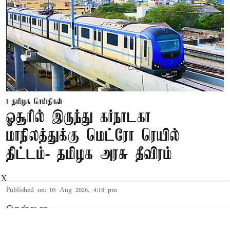
தமிழக செய்திகள்
ஓசூரில் இருந்து கர்நாடகா
மாநிலத்துக்கு மெட்ரோ ரெயில்
திட்டம்- தமிழக அரசு தீவிரம்
X
Published on
:
05 Aug 2026, 4:18 pm
சென்னை,
சென்னை மெட்ரோ ரெயில் திட்டத்தின் 118.9 கி.மீ.