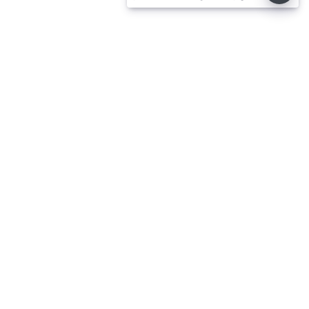
கட்சி எம்.பி.க்கள் கூட்டம் -
⌄
செய்திகள்
⌄
விளையாட்டு
⌄
சினிமா