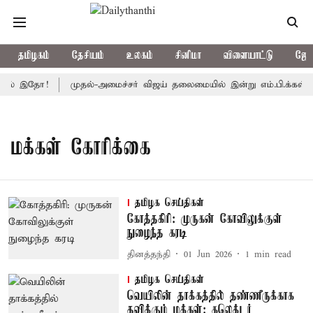
தமிழகம்
தேசியம்
உலகம்
சினிமா
விளையாட்டு
ஜோத
யல் இதோ!
முதல்-அமைச்சர் விஜய் தலைமையில் இன்று எம்.பி.க்கள் கூட்டம
மக்கள் கோரிக்கை
தமிழக செய்திகள்
கோத்தகிரி: முருகன் கோவிலுக்குள்
நுழைந்த கரடி
தினத்தந்தி
01 Jun 2026
1
min read
தமிழக செய்திகள்
வெயிலின் தாக்கத்தில் தண்ணீருக்காக
தவிக்கும் மக்கள்: கலெக்டர்