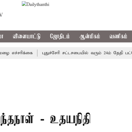
TV
மா
விளையாட்டு
ஜோதிடம்
ஆன்மிகம்
வணிகம்
ச்சரிக்கை
புதுச்சேரி சட்டசபையில் வரும் 24ம் தேதி பட்ஜெட்
றந்தநாள் - உதயநிதி