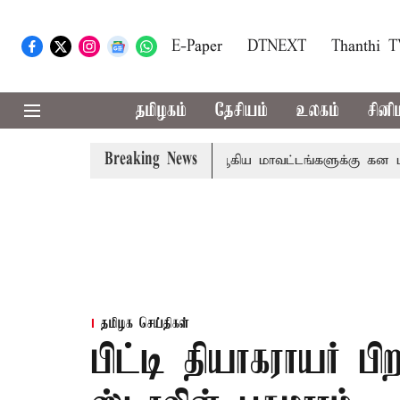
E-Paper
DTNEXT
Thanthi 
தமிழகம்
தேசியம்
உலகம்
சினி
Breaking News
தா
கோவை, தேனி,நீலகிரி ஆகிய மாவட்டங்களுக்கு கன மழை எ
தமிழக செய்திகள்
பிட்டி தியாகராயர் பி