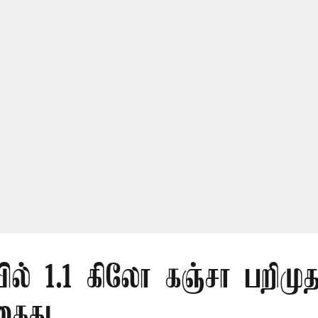
ல் 1.1 கிலோ கஞ்சா பறிமுத
கைது