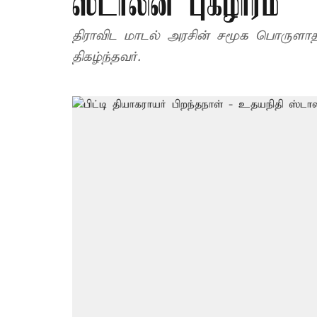
ஸ்டாலின் புகழாரம்
திராவிட மாடல் அரசின் சமூக பொருளாதா
திகழ்ந்தவர்.