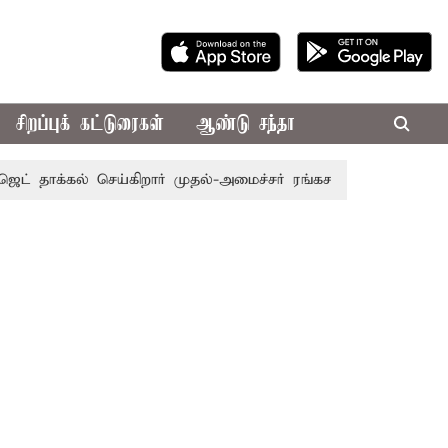
சிறப்புக் கட்டுரைகள்
ஆண்டு சந்தா
 தாக்கல் செய்கிறார் முதல்-அமைச்சர் ரங்கசாமி
எதிர்க்கட்சி