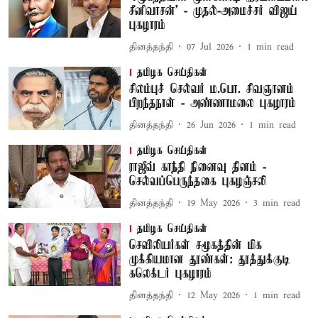
சீனிவாசன்' - முதல்-அமைச்சர் விஜய்
புகழாரம்
தினத்தந்தி
07 Jul 2026
1
min read
தமிழக செய்திகள்
சிலம்புச் செல்வர் ம.பொ. சிவஞானம்
பிறந்தநாள் - அண்ணாமலை புகழாரம்
தினத்தந்தி
26 Jun 2026
1
min read
தமிழக செய்திகள்
ராஜீவ் காந்தி நினைவு தினம் -
செல்வப்பெருந்தகை புகழஞ்சலி
தினத்தந்தி
19 May 2026
3
min read
தமிழக செய்திகள்
செவிலியர்கள் சமூகத்தின் மிக
முக்கியமான தூண்கள்: தூத்துக்குடி
கலெக்டர் புகழாரம்
தினத்தந்தி
12 May 2026
1
min read