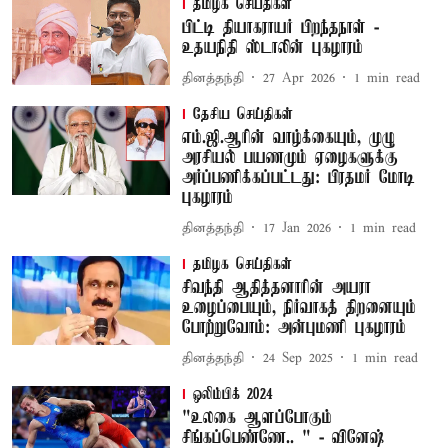
தமிழக செய்திகள்
பிட்டி தியாகராயர் பிறந்தநாள் -
உதயநிதி ஸ்டாலின் புகழாரம்
தினத்தந்தி
27 Apr 2026
1
min read
தேசிய செய்திகள்
எம்.ஜி.ஆரின் வாழ்க்கையும், முழு
அரசியல் பயணமும் ஏழைகளுக்கு
அர்ப்பணிக்கப்பட்டது: பிரதமர் மோடி
புகழாரம்
தினத்தந்தி
17 Jan 2026
1
min read
தமிழக செய்திகள்
சிவந்தி ஆதித்தனாரின் அயரா
உழைப்பையும், நிர்வாகத் திறனையும்
போற்றுவோம்: அன்புமணி புகழாரம்
தினத்தந்தி
24 Sep 2025
1
min read
ஒலிம்பிக் 2024
"உலகை ஆளப்போகும்
சிங்கப்பெண்ணே.. " - வினேஷ்