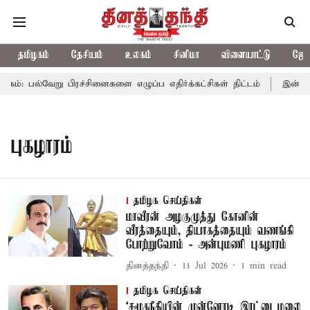
தமிழகம்
தேசியம்
உலகம்
சினிமா
விளையாட்டு
ஜோத
: பல்வேறு பிரச்சினைகளை எழுப்ப எதிர்க்கட்சிகள் திட்டம்
இன்று க
புகழாரம்
தமிழக செய்திகள்
மாவீரன் அழகுமுத்து கோனின்
வீரத்தையும், தியாகத்தையும் வணங்கி
போற்றுவோம் - அன்புமணி புகழாரம்
தினத்தந்தி
11 Jul 2026
1
min read
தமிழக செய்திகள்
‘சமூகநீதியின் முன்னோடி இரட்டைமலை