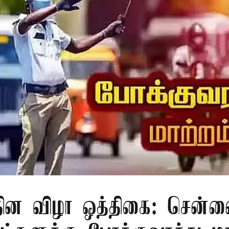
 தின விழா ஒத்திகை: சென்ன