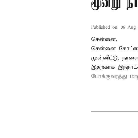
மூன்று ந
Published on
:
06 Aug 
சென்னை,
சென்னை கோட்டைய
முன்னிட்டு, நாள
இதற்காக இந்நாட
போக்குவரத்து மா