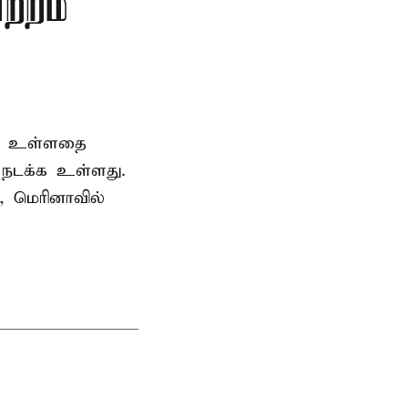
ற்றம்
ெற உள்ளதை
ி நடக்க உள்ளது.
, மெரினாவில்