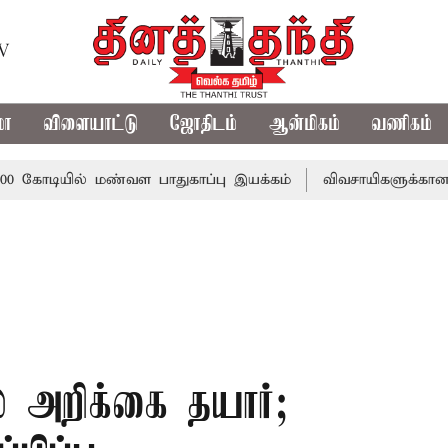
TV
மா
விளையாட்டு
ஜோதிடம்
ஆன்மிகம்
வணிகம்
ில் மண்வள பாதுகாப்பு இயக்கம்
விவசாயிகளுக்கான இலவச மின்
 அறிக்கை தயார்;