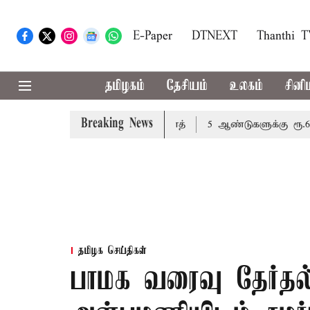
E-Paper
DTNEXT
Thanthi 
தமிழகம்
தேசியம்
உலகம்
சினி
Breaking News
ேண்டும்: அமைச்சர் வினோத்
5 ஆண்டுகளுக்கு ரூ.600 கோடிய
தமிழக செய்திகள்
பாமக வரைவு தேர்தல்