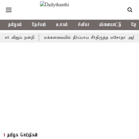
தமிழகம்
தேசியம்
உலகம்
சினிமா
விளையாட்டு
ஜோத
ிஜய் நன்றி
மக்களவையில் தீர்ப்பாய சீர்திருத்த மசோதா அறிமுகம்
தமிழக செய்திகள்