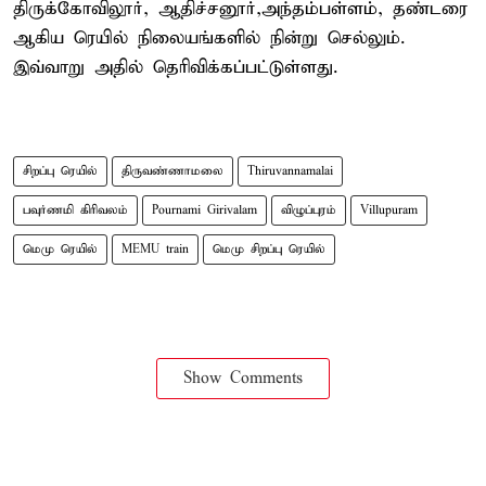
திருக்கோவிலூர், ஆதிச்சனூர்,அந்தம்பள்ளம், தண்டரை
ஆகிய ரெயில் நிலையங்களில் நின்று செல்லும்.
இவ்வாறு அதில் தெரிவிக்கப்பட்டுள்ளது.
சிறப்பு ரெயில்
திருவண்ணாமலை
Thiruvannamalai
பவுர்ணமி கிரிவலம்
Pournami Girivalam
விழுப்புரம்
Villupuram
மெமு ரெயில்
MEMU train
மெமு சிறப்பு ரெயில்
Show Comments