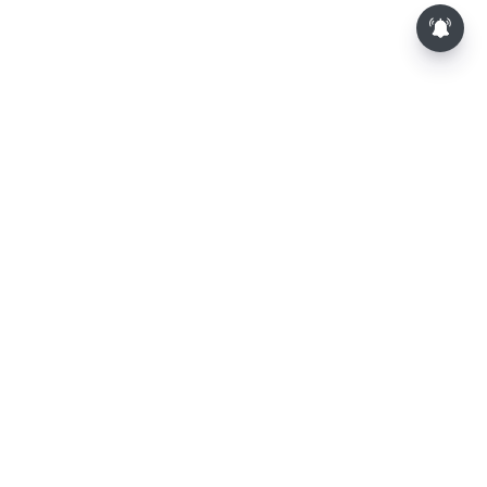
⌄
செய்திகள்
⌄
விளையாட்டு