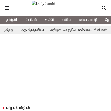
தமிழகம்
தேசியம்
உலகம்
சினிமா
விளையாட்டு
ஜோத
றது
ஒரு தேர்தலில்கூட அதிமுக வெற்றிபெறவில்லை: சி.வி.சண்முகம்
தமிழக செய்திகள்