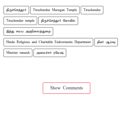
திருச்செந்தூர்
Tiruchendur Murugan Temple
Tiruchendur
Tiruchendur temple
திருச்செந்தூர் கோவில்
இந்து சமய அறநிலைத்துறை
Hindu Religious and Charitable Endowments Department
திடீர் ஆய்வு
Minister ramesh
அமைச்சர் ரமேஷ்
Show Comments