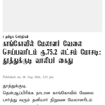
தமிழக செய்திகள்
காங்கோவில் மேலாளர் வேலை
செய்பவரிடம் ரூ.75.2 லட்சம் மோசடி:
தூத்துக்குடி வாலிபர் கைது
Published on
:
08 Aug 2026, 3:33 pm
தூத்துக்குடி,
தென்ஆப்பிரிக்க நாடான
காங்கோ
வில் வேலை
பார்த்து வரும் தனியார் நிறுவன மேலாளரிடம்