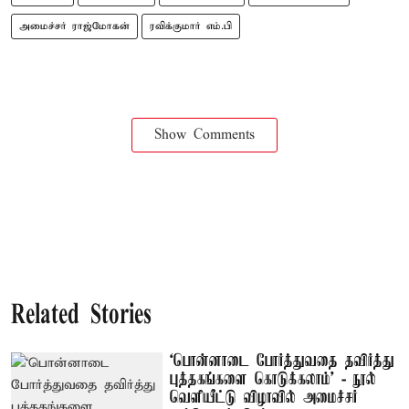
அமைச்சர் ராஜ்மோகன்
ரவிக்குமார் எம்.பி
Show Comments
Related Stories
‘பொன்னாடை போர்த்துவதை தவிர்த்து
புத்தகங்களை கொடுக்கலாம்’ - நூல்
வெளியீட்டு விழாவில் அமைச்சர்