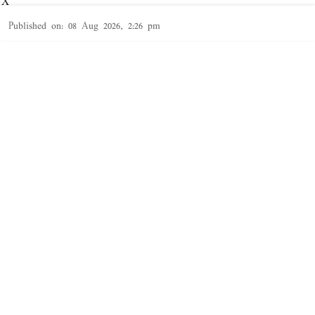
X
Published on
:
08 Aug 2026, 2:26 pm
தூத்துக்குடி,
தூத்துக்குடி
மாவட்டத்தில் சட்ட விரோதமாக
சாராயம்
காய்ச்சி
Read More