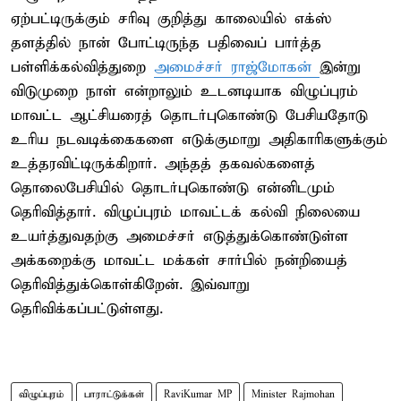
ஏற்பட்டிருக்கும் சரிவு குறித்து காலையில் எக்ஸ்
தளத்தில் நான் போட்டிருந்த பதிவைப் பார்த்த
பள்ளிக்கல்வித்துறை
அமைச்சர் ராஜ்மோகன்
இன்று
விடுமுறை நாள் என்றாலும் உடனடியாக விழுப்புரம்
மாவட்ட ஆட்சியரைத் தொடர்புகொண்டு பேசியதோடு
உரிய நடவடிக்கைகளை எடுக்குமாறு அதிகாரிகளுக்கும்
உத்தரவிட்டிருக்கிறார். அந்தத் தகவல்களைத்
தொலைபேசியில் தொடர்புகொண்டு என்னிடமும்
தெரிவித்தார். விழுப்புரம் மாவட்டக் கல்வி நிலையை
உயர்த்துவதற்கு அமைச்சர் எடுத்துக்கொண்டுள்ள
அக்கறைக்கு மாவட்ட மக்கள் சார்பில் நன்றியைத்
தெரிவித்துக்கொள்கிறேன். இவ்வாறு
தெரிவிக்கப்பட்டுள்ளது.
விழுப்புரம்
பாராட்டுக்கள்
RaviKumar MP
Minister Rajmohan