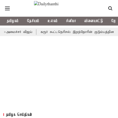
தமிழகம்
தேசியம்
உலகம்
சினிமா
விளையாட்டு
ஜோத
ைச்சர் விஜய்
கரூர் கூட்டநெரிசல்: இறந்தோரின் குடும்பத்தினருக்கு அர
தமிழக செய்திகள்