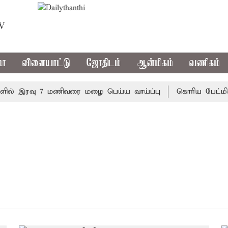
TV
மா
விளையாட்டு
ஜோதிடம்
ஆன்மிகம்
வணிகம்
ில் இரவு 7 மணிவரை மழை பெய்ய வாய்ப்பு
கொரிய பேட்மிண்ட