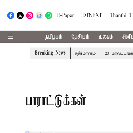
E-Paper
DTNEXT
Thanthi 
தமிழகம்
தேசியம்
உலகம்
சினி
Breaking News
ழ்த்து: சட்டமன்றத்தில் நாளை தனித்தீர்மானம்
23 மாவட்டங்கள
பாராட்டுக்கள்