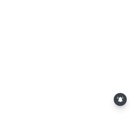
சசிகலா, தினகரனை கட்சியில்
சேர்க்க வேண்டும்: வேலுமணி,
விஸ்வநாதன் மீண்டும் போர்க்கொடி