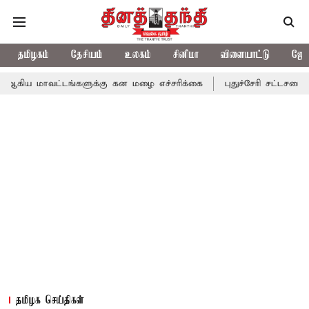
தமிழகம்
தேசியம்
உலகம்
சினிமா
விளையாட்டு
ஜோத
்டங்களுக்கு கன மழை எச்சரிக்கை
புதுச்சேரி சட்டசபையில் வரும் 24
தமிழக செய்திகள்