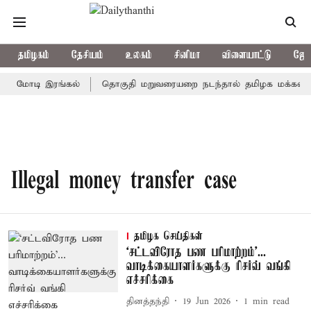
தமிழகம்
தேசியம்
உலகம்
சினிமா
விளையாட்டு
ஜோத
தமர் மோடி இரங்கல்
தொகுதி மறுவரையறை நடந்தால் தமிழக மக்களவை
Illegal money transfer case
தமிழக செய்திகள்
‘சட்டவிரோத பண பரிமாற்றம்’...
வாடிக்கையாளர்களுக்கு ரிசர்வ் வங்கி
எச்சரிக்கை
தினத்தந்தி
19 Jun 2026
1
min read