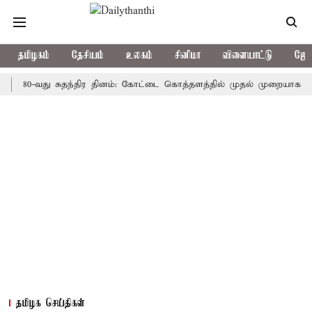
தமிழகம்
தேசியம்
உலகம்
சினிமா
விளையாட்டு
ஜோத
0-வது சுதந்திர தினம்: கோட்டை கொத்தளத்தில் முதல் முறையாக தேசிய கொட
தமிழக செய்திகள்