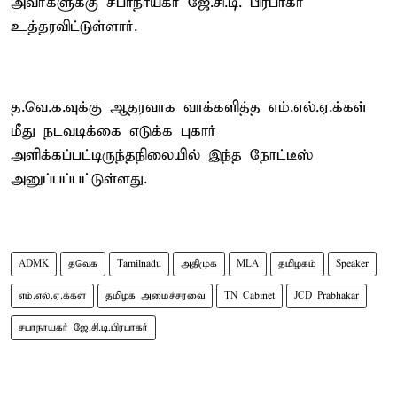
அவர்களுக்கு சபாநாயகர் ஜே.சி.டி. பிரபாகர்
உத்தரவிட்டுள்ளார்.
த.வெ.க.வுக்கு ஆதரவாக வாக்களித்த எம்.எல்.ஏ.க்கள்
மீது நடவடிக்கை எடுக்க புகார்
அளிக்கப்பட்டிருந்தநிலையில் இந்த நோட்டீஸ்
அனுப்பப்பட்டுள்ளது.
ADMK
தவெக
Tamilnadu
அதிமுக
MLA
தமிழகம்
Speaker
எம்.எல்.ஏ.க்கள்
தமிழக அமைச்சரவை
TN Cabinet
JCD Prabhakar
சபாநாயகர் ஜே.சி.டி.பிரபாகர்