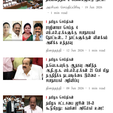
அரசியல் செய்திப்பிரிவு
19 Jun 2026
1
min read
தமிழக செய்திகள்
ராஜினாமா செய்த 4
எம்.எல்.ஏ.க்களுக்கு சபாநாயகர்
நோட்டீஸ்.. 7 நாட்களுக்குள் விளக்கம்
அளிக்க உத்தரவு
தினத்தந்தி
12 Jun 2026
1
min read
தமிழக செய்திகள்
த.வெ.க.வுக்கு ஆதரவு அளித்த
அ.தி.மு.க. எம்.எல்.ஏ.க்கள் 21 பேர் மீது
தகுதிநீக்க நடவடிக்கை இல்லை -
சபாநாயகர் அறிவிப்பு
தினத்தந்தி
09 Jun 2026
1
min read
தமிழக செய்திகள்
தமிழக சட்டசபை ஜூன் 18-ல்
கூடுகிறது: கவர்னர் அர்லேகர் உரை!