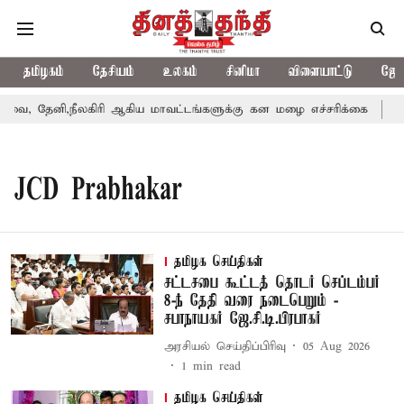
தமிழகம்
தேசியம்
உலகம்
சினிமா
விளையாட்டு
ஜோத
, தேனி,நீலகிரி ஆகிய மாவட்டங்களுக்கு கன மழை எச்சரிக்கை
புத
JCD Prabhakar
தமிழக செய்திகள்
சட்டசபை கூட்டத் தொடர் செப்டம்பர்
8-ந் தேதி வரை நடைபெறும் -
சபாநாயகர் ஜே.சி.டி.பிரபாகர்
அரசியல் செய்திப்பிரிவு
05 Aug 2026
1
min read
தமிழக செய்திகள்