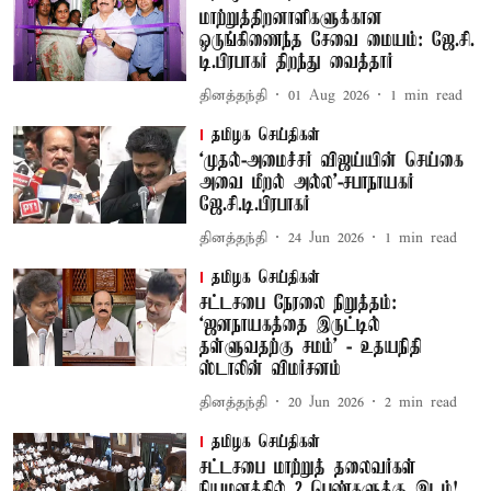
மாற்றுத்திறனாளிகளுக்கான
ஒருங்கிணைந்த சேவை மையம்: ஜே.சி.
டி.பிரபாகர் திறந்து வைத்தார்
தினத்தந்தி
01 Aug 2026
1
min read
தமிழக செய்திகள்
‘முதல்-அமைச்சர் விஜய்யின் செய்கை
அவை மீறல் அல்ல’-சபாநாயகர்
ஜே.சி.டி.பிரபாகர்
தினத்தந்தி
24 Jun 2026
1
min read
தமிழக செய்திகள்
சட்டசபை நேரலை நிறுத்தம்:
‘ஜனநாயகத்தை இருட்டில்
தள்ளுவதற்கு சமம்’ - உதயநிதி
ஸ்டாலின் விமர்சனம்
தினத்தந்தி
20 Jun 2026
2
min read
தமிழக செய்திகள்
சட்டசபை மாற்றுத் தலைவர்கள்
நியமனத்தில் 2 பெண்களுக்கு இடம்!