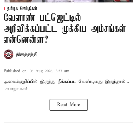
தமிழக செய்திகள்
வேளாண் பட்ஜெட்டில்
அறிவிக்கப்பட்ட முக்கிய அம்சங்கள்
என்னென்ன?
தினத்தந்தி
Published on
:
06 Aug 2026, 3:57 am
அவைக்குறிப்பில் இருந்து நீக்கப்பட வேண்டியது இருந்தால்...
-சபாநாயகர்
Read More