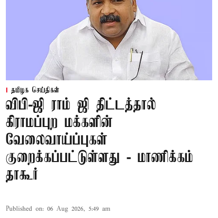
தமிழக செய்திகள்
விபி-ஜி ராம் ஜி திட்டத்தால்
கிராமப்புற மக்களின்
வேலைவாய்ப்புகள்
குறைக்கப்பட்டுள்ளது - மாணிக்கம்
தாகூர்
Published on
:
06 Aug 2026, 5:49 am