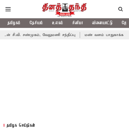
தமிழகம்
தேசியம்
உலகம்
சினிமா
விளையாட்டு
ஜோத
ண்முகம், வேலுமணி சந்திப்பு
மண் வளம் பாதுகாக்க ரசாயன உரம் பய
தமிழக செய்திகள்