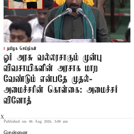
தமிழக செய்திகள்
ஓர் அரசு வல்லரசாகும் முன்பு
விவசாயிகளின் அரசாக மாற
வேண்டும் என்பதே முதல்-
அமைச்சரின் கொள்கை: அமைச்சர்
வினோத்
X
Published on
:
06 Aug 2026, 5:09 am
சென்னை