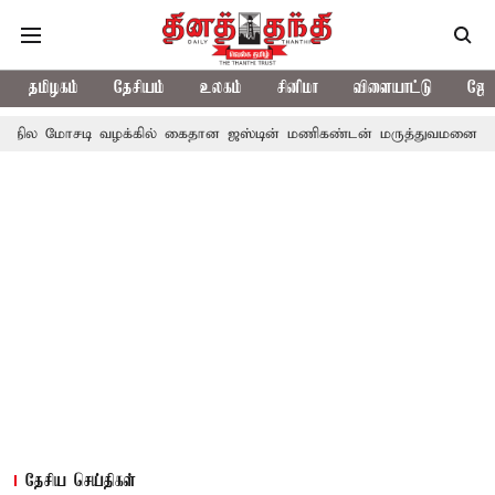
தமிழகம்
தேசியம்
உலகம்
சினிமா
விளையாட்டு
ஜோத
டி வழக்கில் கைதான ஜஸ்டின் மணிகண்டன் மருத்துவமனையில் அனுமதி
தேசிய செய்திகள்