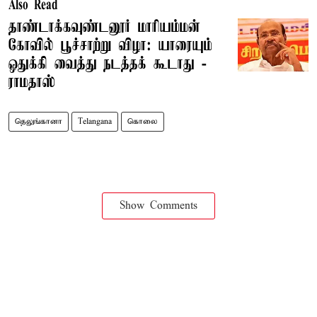
Also Read
தாண்டாக்கவுண்டனூர் மாரியம்மன்
கோவில் பூச்சாற்று விழா: யாரையும்
ஒதுக்கி வைத்து நடத்தக் கூடாது -
ராமதாஸ்
தெலுங்கானா
Telangana
கொலை
Show Comments