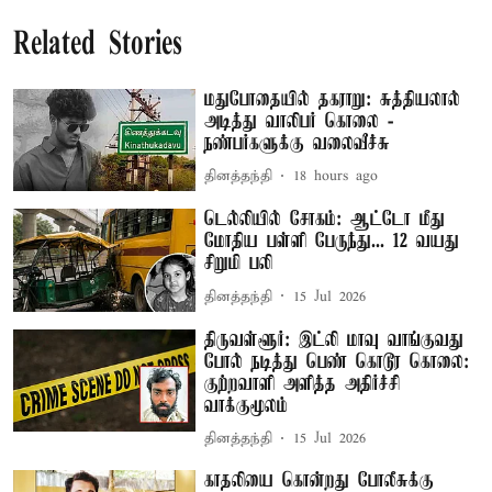
Related Stories
மதுபோதையில் தகராறு: சுத்தியலால்
அடித்து வாலிபர் கொலை -
நண்பர்களுக்கு வலைவீச்சு
தினத்தந்தி
18 hours ago
டெல்லியில் சோகம்: ஆட்டோ மீது
மோதிய பள்ளி பேருந்து... 12 வயது
சிறுமி பலி
தினத்தந்தி
15 Jul 2026
திருவள்ளூர்: இட்லி மாவு வாங்குவது
போல் நடித்து பெண் கொடூர கொலை:
குற்றவாளி அளித்த அதிர்ச்சி
வாக்குமூலம்
தினத்தந்தி
15 Jul 2026
காதலியை கொன்றது போலீசுக்கு