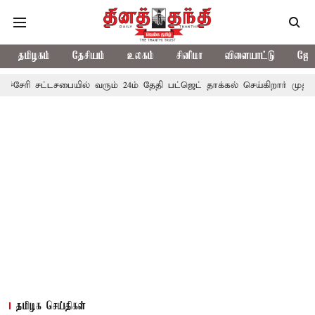
தமிழகம்
தேசியம்
உலகம்
சினிமா
விளையாட்டு
ஜோத
ரி சட்டசபையில் வரும் 24ம் தேதி பட்ஜெட் தாக்கல் செய்கிறார் முதல்-அமைச
தமிழக செய்திகள்