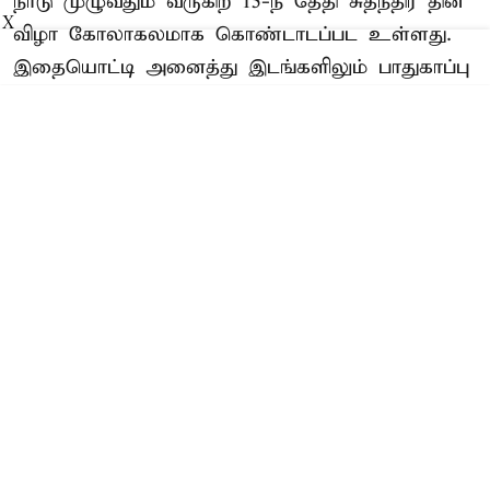
நாடு முழுவதும் வருகிற 15-ந் தேதி சுதந்திர தின
X
விழா கோலாகலமாக கொண்டாடப்பட உள்ளது.
இதையொட்டி அனைத்து இடங்களிலும் பாதுகாப்பு
பலப்படுத்தப்பட்டு வருகிறது.
அதன் ஒரு பகுதியாக விமான நிலையங்களுக்குள்
செல்ல பார்வையாளர்களுக்கு தடை விதிக்கப்பட்டு
உள்ளது. கோவை ...
Read More