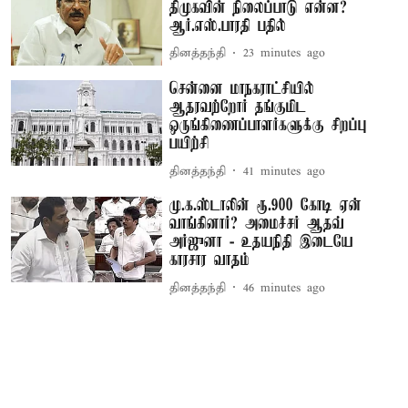
திமுகவின் நிலைப்பாடு என்ன?
ஆர்.எஸ்.பாரதி பதில்
தினத்தந்தி
23 minutes ago
சென்னை மாநகராட்சியில்
ஆதரவற்றோர் தங்குமிட
ஒருங்கிணைப்பாளர்களுக்கு சிறப்பு
பயிற்சி
தினத்தந்தி
41 minutes ago
மு.க.ஸ்டாலின் ரூ.900 கோடி ஏன்
வாங்கினார்? அமைச்சர் ஆதவ்
அர்ஜுனா - உதயநிதி இடையே
காரசார வாதம்
தினத்தந்தி
46 minutes ago