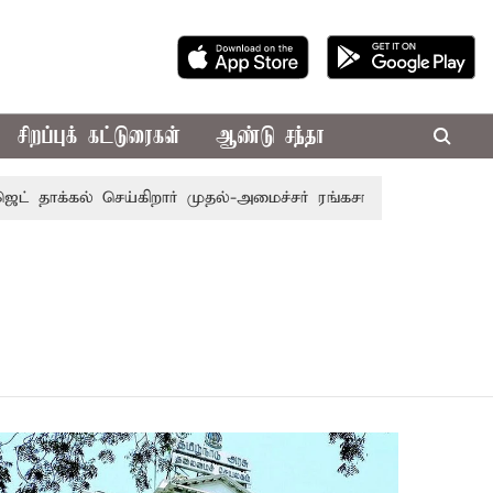
சிறப்புக் கட்டுரைகள்
ஆண்டு சந்தா
 தாக்கல் செய்கிறார் முதல்-அமைச்சர் ரங்கசாமி
எதிர்க்கட்சி