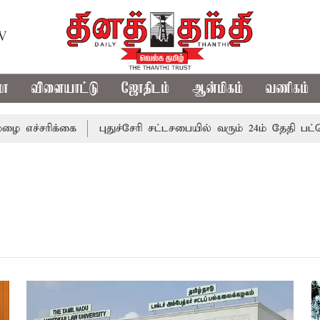
TV
மா
விளையாட்டு
ஜோதிடம்
ஆன்மிகம்
வணிகம்
ச்சரிக்கை
புதுச்சேரி சட்டசபையில் வரும் 24ம் தேதி பட்ஜெட்