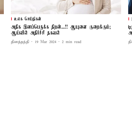
உலக செய்திகள்
அதிக இனப்பெருக்க திறன்...!! ஆயுளை குறைக்கும்;
ட
ஆய்வில் அதிர்ச்சி தகவல்
அ
தினத்தந்தி
19 Mar 2024
2
min read
தி