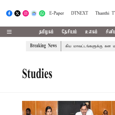
E-Paper
DTNEXT
Thanthi 
தமிழகம்
தேசியம்
உலகம்
சினி
Breaking News
தா
கோவை, தேனி,நீலகிரி ஆகிய மாவட்டங்களுக்கு கன மழை எ
Studies