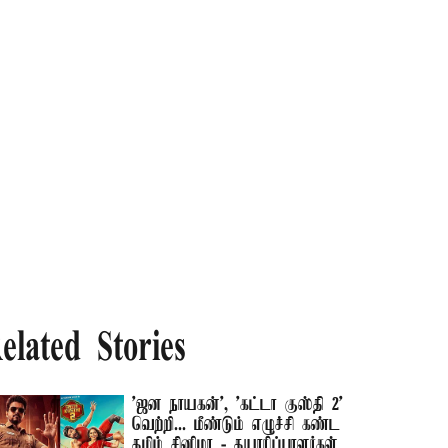
elated Stories
'ஜன நாயகன்', 'கட்டா குஸ்தி 2'
வெற்றி... மீண்டும் எழுச்சி கண்ட
தமிழ் சினிமா - தயாரிப்பாளர்கள்