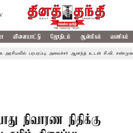
TV
மா
விளையாட்டு
ஜோதிடம்
ஆன்மிகம்
வணிகம்
ல் பரபரப்பு; அமைச்சர் ஆனந்த் உடன் சி.வி. சண்முகம், வேலுமணி
ொது நிவாரண நிதிக்கு