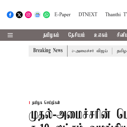
E-Paper
DTNEXT
Thanthi 
தமிழகம்
தேசியம்
உலகம்
சினி
Breaking News
 வேளாண் பட்ஜெட்: முதல்-அமைச்சர் விஜய்
தமிழக அரசியலி
தமிழக செய்திகள்
முதல்-அமைச்சரின் ப