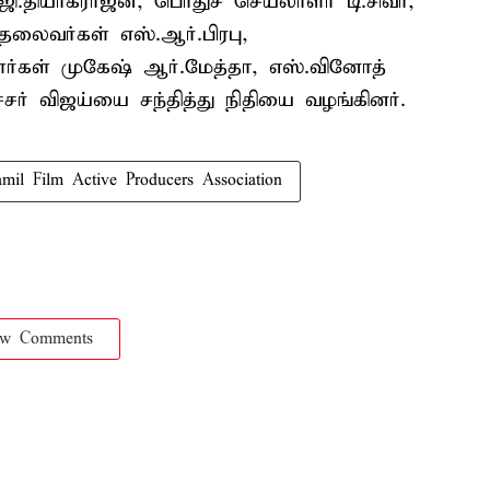
.ஜி.தியாகராஜன், பொதுச் செயலாளர் டி.சிவா,
ைவர்கள் எஸ்.ஆர்.பிரபு,
ர்கள் முகேஷ் ஆர்.மேத்தா, எஸ்.வினோத்
்சர் விஜய்யை சந்தித்து நிதியை வழங்கினர்.
mil Film Active Producers Association
ow Comments