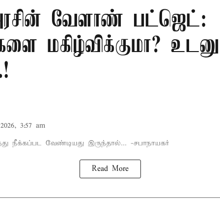
சின் வேளாண் பட்ஜெட்:
களை மகிழ்விக்குமா? உடனு
.!
2026, 3:57 am
்து நீக்கப்பட வேண்டியது இருந்தால்... -சபாநாயகர்
Read More