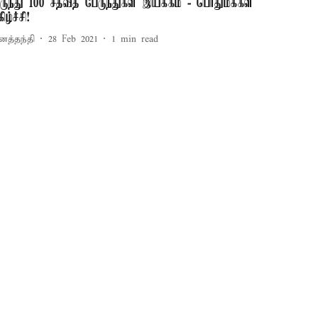
ருந்து 100 சதவீத பேருந்துகள் இயக்கம் - பொதுமக்கள்
ிழ்ச்சி!
னத்தந்தி
28 Feb 2021
1
min read