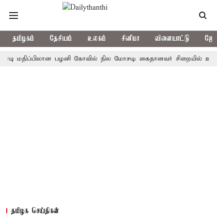
தமிழகம்
தேசியம்
உலகம்
சினிமா
விளையாட்டு
ஜோத
மதிப்பிலான பழனி கோவில் நில மோசடி: கைதானவர் சிறையில் உயிரிழப்பு
தமிழக செய்திகள்