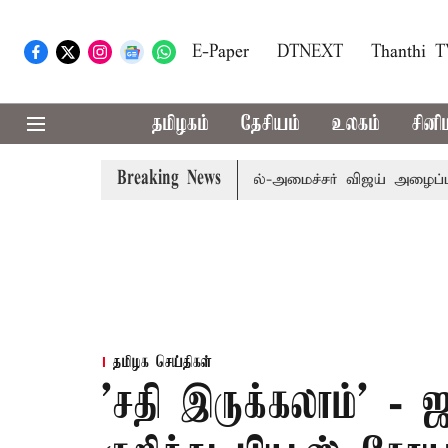
E-Paper
DTNEXT
Thanthi 
தமிழகம்
தேசியம்
உலகம்
சினி
Breaking News
பி.க்கள் கூட்டத்துக்கு முதல்-அமைச்சர் விஜய் அழைப்பு
மு
தமிழக செய்திகள்
'சதி இருக்கலாம்' -