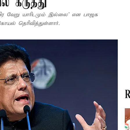
ல் கருத்து
விர வேறு யாரிடமும் இல்லை’ என பாஜக
ோயல் தெரிவித்துள்ளார்.
R