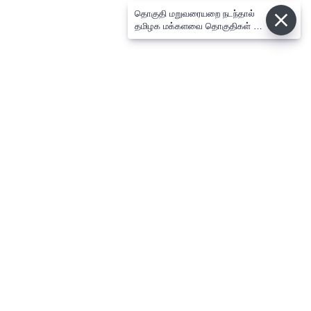
தொகுதி மறுவரையறை நடந்தால்
தமிழக மக்களவை தொகுதிகள் 59
ஆக உயரும்:
⌄
செய்திகள்
⌄
விளையாட்டு