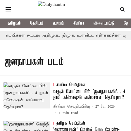
தமிழகம்
தேசியம்
உலகம்
சினிமா
விளையாட்டு
ஜோத
பி.க்கள் கூட்டம்: அ.தி.மு.க., தி.மு.க. உள்ளிட்ட எதிர்க்கட்சிகள் புறக்க
ஜனநாயகன் படம்
சினிமா செய்திகள்
வசூல் வேட்டையில் 'ஜனநாயகன்'... 4
நாள் கலெக்ஷன் எவ்வளவு தெரியுமா?
சினிமா செய்திப்பிரிவு
27 Jul 2026
1
min read
தமிழக செய்திகள்
'ஜனநாயகன்' வெற்றி பெற வேண்டி