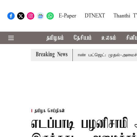
E-Paper
DTNEXT
Thanthi 
தமிழகம்
தேசியம்
உலகம்
சினி
Breaking News
ார்வையுடன் கூடிய வேளாண் பட்ஜெட்: முதல்-அமைச்சர் விஜய்
தமிழக செய்திகள்
எடப்பாடி பழனிசாமி 