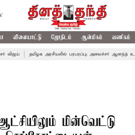
TV
மா
விளையாட்டு
ஜோதிடம்
ஆன்மிகம்
வணிகம்
தமிழக அரசியலில் பரபரப்பு; அமைச்சர் ஆனந்த் உடன் சி.வி.
ஆட்சியிலும் மின்வெட்டு