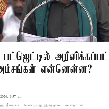
பட்ஜெட்டில் அறிவிக்கப்பட
 அம்சங்கள் என்னென்ன?
2026, 3:57 am
்து நீக்கப்பட வேண்டியது இருந்தால்... -சபாநாயகர்