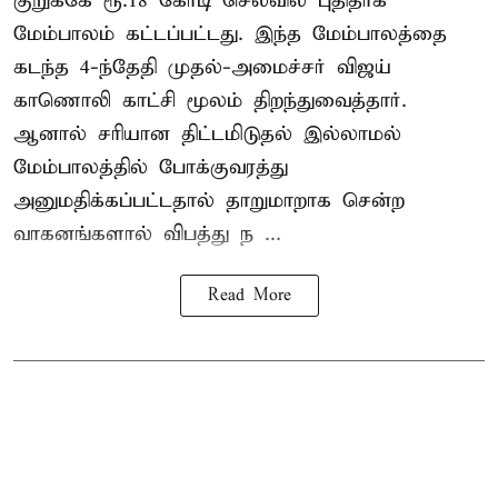
குறுக்கே ரூ.18 கோடி செலவில் புதிதாக
மேம்பாலம் கட்டப்பட்டது. இந்த மேம்பாலத்தை
கடந்த 4-ந்தேதி முதல்-அமைச்சர் விஜய்
காணொலி காட்சி மூலம் திறந்துவைத்தார்.
ஆனால் சரியான திட்டமிடுதல் இல்லாமல்
மேம்பாலத்தில் போக்குவரத்து
அனுமதிக்கப்பட்டதால் தாறுமாறாக சென்ற
வாகனங்களால் விபத்து ந ...
Read More