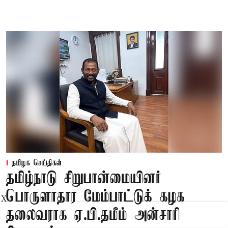
தமிழக செய்திகள்
தமிழ்நாடு சிறுபான்மையினர்
பொருளாதார மேம்பாட்டுக் கழக
X
தலைவராக ஏ.பி.தமீம் அன்சாரி