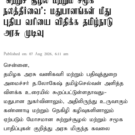
‘சுற்றுச் சூழல் மற்றும் சமூக
நலத்தீர்வை’: மதுபானங்கள் மீது
புதிய வரியை விதிக்க தமிழ்நாடு
அரசு முடிவு
Published on
:
07 Aug 2026, 6:11 am
சென்னை,
தமிழக அரசு வணிகவரி மற்றும் பதிவுத்துறை
அமைச்சர் த.லோகேஷ் தமிழ்செல்வன் அளித்த
விளக்க உரையில் கூறப்பட்டுள்ளதாவது:-
மதுபான நுகர்வினாலும், அதிலிருந்து உருவாகும்
கண்ணாடி மற்றும் நெகிழி கழிவுகளினாலும்
ஏற்படும் மோசமான சுற்றுச்சூழல் மற்றும் சமூக
பாதிப்புகள் குறித்து அரசு மிகுந்த கவலை