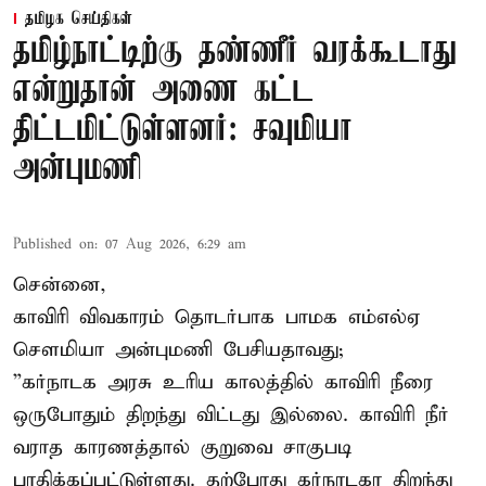
தமிழக செய்திகள்
தமிழ்நாட்டிற்கு தண்ணீர் வரக்கூடாது
என்றுதான் அணை கட்ட
திட்டமிட்டுள்ளனர்: சவுமியா
அன்புமணி
Published on
:
07 Aug 2026, 6:29 am
சென்னை,
காவிரி விவகாரம் தொடர்பாக பாமக எம்எல்ஏ
சௌமியா அன்புமணி பேசியதாவது;
”கர்நாடக அரசு உரிய காலத்தில் காவிரி நீரை
ஒருபோதும் திறந்து விட்டது இல்லை. காவிரி நீர்
வராத காரணத்தால் குறுவை சாகுபடி
பாதிக்கப்பட்டுள்ளது. தற்போது கர்நாடகா திறந்து