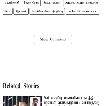
தொழிலாளி
Pocso Court
Sexual assault
இரட்டை ஆயுள் தண்டனை
Girls
சிறுமிகள்
போக்சோ கோர்ட்டு தீர்ப்பு
double life imprisonment
Show Comments
Related Stories
9-ம் வகுப்பு மாணவியை கடத்தி
பாலியல் வன்கொடுமை: வாலிபருக்கு