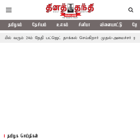
தமிழகம்
தேசியம்
உலகம்
சினிமா
விளையாட்டு
ஜோத
் 24ம் தேதி பட்ஜெட் தாக்கல் செய்கிறார் முதல்-அமைச்சர் ரங்கசாமி
எத
தமிழக செய்திகள்