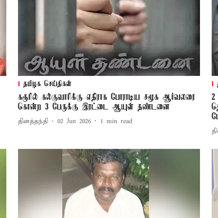
தமிழக செய்திகள்
கரூரில் கல்குவாரிக்கு எதிராக போராடிய சமூக ஆர்வலரை
2
கொன்ற 3 பேருக்கு இரட்டை ஆயுள் தண்டனை
த
ப
தினத்தந்தி
02 Jun 2026
1
min read
தி