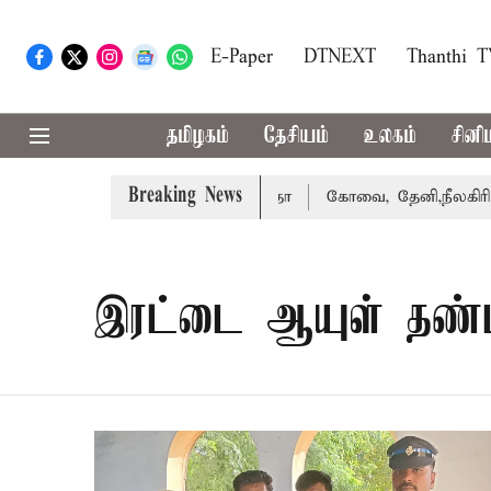
E-Paper
DTNEXT
Thanthi 
தமிழகம்
தேசியம்
உலகம்
சினி
Breaking News
வழக்கை வாபஸ் பெற்றார் சங்கீதா
கோவை, தேனி,நீலகிரி ஆகிய
இரட்டை ஆயுள் தண