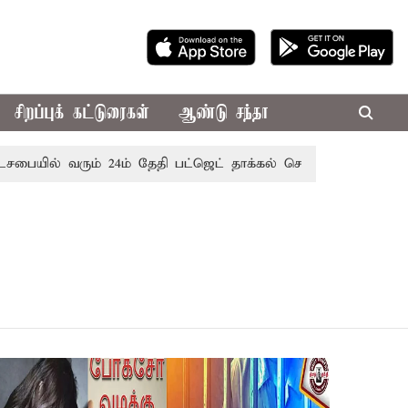
சிறப்புக் கட்டுரைகள்
ஆண்டு சந்தா
யில் வரும் 24ம் தேதி பட்ஜெட் தாக்கல் செய்கிறார் முதல்-அமைச்சர