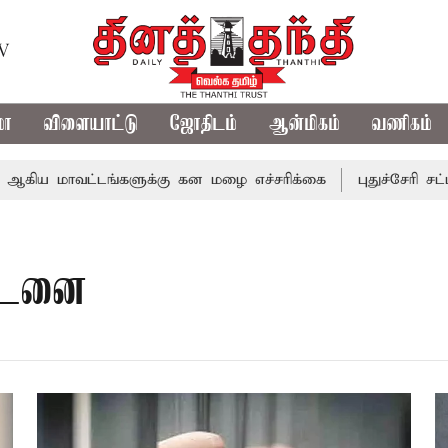
TV
மா
விளையாட்டு
ஜோதிடம்
ஆன்மிகம்
வணிகம்
 மாவட்டங்களுக்கு கன மழை எச்சரிக்கை
புதுச்சேரி சட்டசபை
்டனை