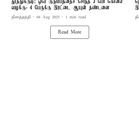
தூத்துக்குடி: ஒரே குடும்பத்தைச் சேர்ந்த 3 பேர் கொலை
ந
வழக்கு- 4 பேருக்கு இரட்டை ஆயுள் தண்டனை
இ
தினத்தந்தி
04 Aug 2025
1
min read
தி
Read More