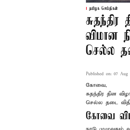
தமிழக செய்திகள்
சுதந்தி
விமான ந
செல்ல 
Published on
:
07 Aug 
கோவை,
சுதந்திர தின வ
செல்ல தடை விதிக
கோவை விம
நாடு முழுவதும்