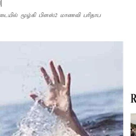
ி
டையில் மூழ்கி பிளஸ்2 மாணவி பரிதாப
R