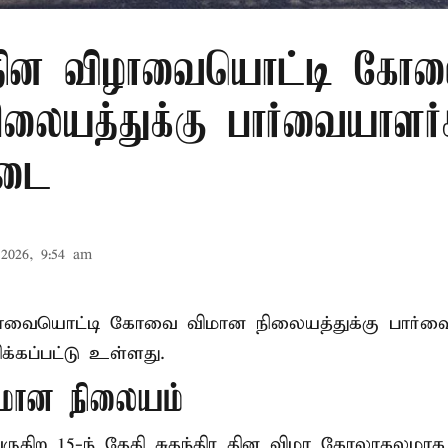
ர தின விழாவையொட்டி கோ
ிலையத்துக்கு பார்வையாளர்
தடை
2026, 9:54 am
ிழாவையொட்டி கோவை விமான நிலையத்துக்கு பார்வ
்கப்பட்டு உள்ளது.
ான நிலையம்
 வருகிற 15-ந் தேதி சுதந்திர தின விழா கோலாகலம