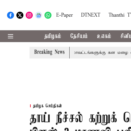
E-Paper
DTNEXT
Thanthi 
தமிழகம்
தேசியம்
உலகம்
சினி
Breaking News
வை, தேனி,நீலகிரி ஆகிய மாவட்டங்களுக்கு கன மழை எச்சரிக்க
தமிழக செய்திகள்
தாய் நீச்சல் கற்றுக