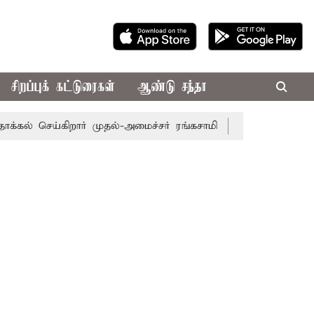
சிறப்புக் கட்டுரைகள்
ஆண்டு சந்தா
செய்கிறார் முதல்-அமைச்சர் ரங்கசாமி
எதிர்க்கட்சிகள் அமளி: