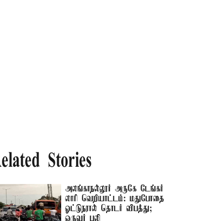
elated Stories
அலங்காநல்லூர் அருகே டேங்கர்
லாரி வெறியாட்டம்: மதுபோதை
ஓட்டுநரால் தொடர் விபத்து;
ஒருவர் பலி