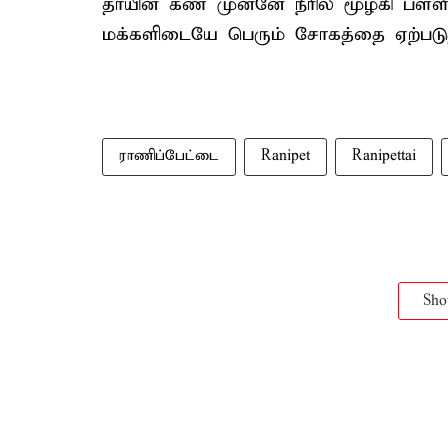
தாயின் கண் முன்னே நீரில் மூழ்கி பள்
மக்களிடையே பெரும் சோகத்தை ஏற்படுத்
ராணிப்பேட்டை
Ranipet
Ranipettai
Sh