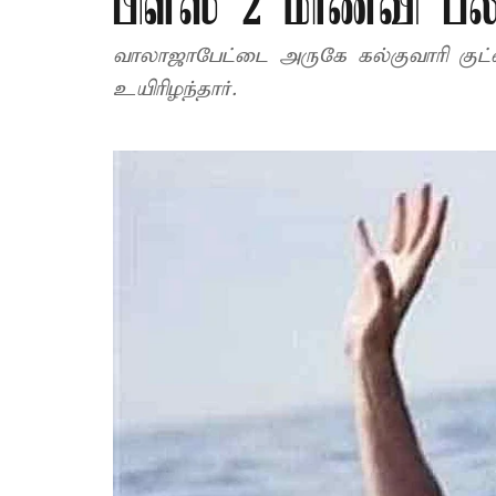
பிளஸ் 2 மாணவி பல
வாலாஜாபேட்டை அருகே கல்குவாரி குட்
உயிரிழந்தார்.