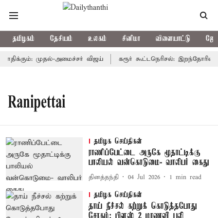
தமிழகம்
தேசியம்
உலகம்
சினிமா
விளையாட்டு
ஜோத
திக்கும்: முதல்-அமைச்சர் விஜய்
கரூர் கூட்டநெரிசல்: இறந்தோரின் க
Ranipettai
தமிழக செய்திகள்
ராணிப்பேட்டை அருகே மூதாட்டிக்கு
பாலியல் வன்கொடுமை- வாலிபர் கைது
தினத்தந்தி
04 Jul 2026
1
min read
தமிழக செய்திகள்
தாய் நீச்சல் கற்றுக் கொடுத்தபோது
சோகம்: பிளஸ் 2 மாணவி பலி