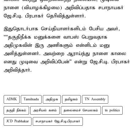
நாளை (வியாழக்கிழமை) அறிவிப்பதாக சபாநாயகர்
ஜே.சி.டி. பிரபாகர் தெரிவித்துள்ளார்.
இதுதொடர்பாக செய்தியாளர்களிடம் பேசிய அவர்,
““தகுதிநீக்க மனுக்களை வாபஸ் பெறுவதாக
அதிமுகவின் இரு அணிகளும் என்னிடம் மனு
அளித்துள்ளனர். அவற்றை ஆராய்ந்து நாளை காலை
எனது முடிவை அறிவிப்பேன்” என்று ஜே.சி.டி. பிரபாகர்
அறிவித்தார்.
ADMK
Tamilnadu
அதிமுக
தமிழகம்
TN Assembly
தகுதி நீக்கம்
அரசியல் களம்
தலைமைச் செயலகம்
tn politics
JCD Prabhakar
சபாநாயகர் ஜே.சி.டி.பிரபாகர்