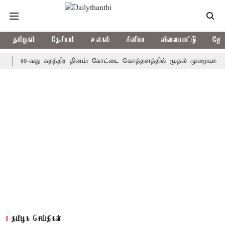
தமிழகம்
தேசியம்
உலகம்
சினிமா
விளையாட்டு
ஜோத
80-வது சுதந்திர தினம்: கோட்டை கொத்தளத்தில் முதல் முறையாக தேசிய கொ
தமிழக செய்திகள்