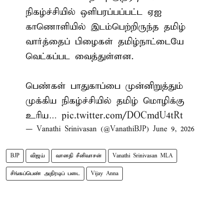
நிகழ்ச்சியில் ஒளிபரப்பப்பட்ட ஏஐ
காணொளியில் இடம்பெற்றிருந்த தமிழ்
வார்த்தைப் பிழைகள் தமிழ்நாட்டையே
வெட்கப்பட வைத்துள்ளன.
பெண்கள் பாதுகாப்பை முன்னிறுத்தும்
முக்கிய நிகழ்ச்சியில் தமிழ் மொழிக்கு
உரிய…
pic.twitter.com/DOCmdU4tRt
— Vanathi Srinivasan (@VanathiBJP)
June 9, 2026
BJP
விஜய்
வானதி சீனிவாசன்
Vanathi Srinivasan MLA
சிங்கப்பெண் அதிரடிப் படை
Vijay Anna