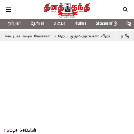
தமிழகம்
தேசியம்
உலகம்
சினிமா
விளையாட்டு
ஜோத
டிய வேளாண் பட்ஜெட்: முதல்-அமைச்சர் விஜய்
தமிழக அரசியலில் ப
தமிழக செய்திகள்