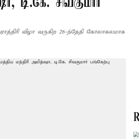
ஷா, டி.கே. சிவகுமார்
த்திரி விழா வருகிற 26-ந்தேதி கோலாகலமாக
R