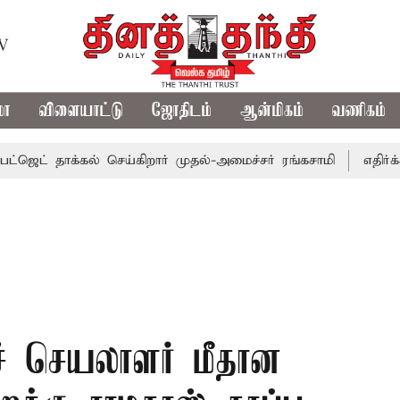
TV
மா
விளையாட்டு
ஜோதிடம்
ஆன்மிகம்
வணிகம்
தாக்கல் செய்கிறார் முதல்-அமைச்சர் ரங்கசாமி
எதிர்க்கட்சிக
ச் செயலாளர் மீதான