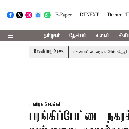
E-Paper
DTNEXT
Thanthi 
தமிழகம்
தேசியம்
உலகம்
சினி
Breaking News
ச்சரிக்கை
புதுச்சேரி சட்டசபையில் வரும் 24ம் தேதி பட்ஜெட் 
தமிழக செய்திகள்
பரங்கிப்பேட்டை நகர