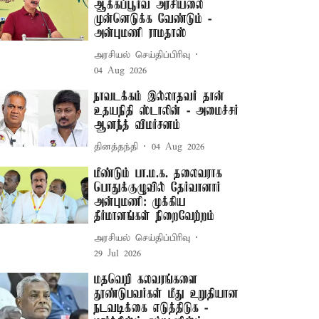
ஆக்கப்பூர்வ அரசியலை
முன்னெடுக்க வேண்டும் -
அன்புமணி ராமதாஸ்
அரசியல் செய்திப்பிரிவு
04 Aug 2026
நாவடக்கம் இல்லாதவர் தான்
உதயநிதி ஸ்டாலின் - அமைச்சர்
ஆனந்த் விமர்சனம்
தினத்தந்தி
04 Aug 2026
மீண்டும் பா.ம.க. தலைவராக
பொதுக்குழுவில் தேர்வானார்
அன்புமணி: முக்கிய
தீர்மானங்கள் நிறைவேற்றம்
அரசியல் செய்திப்பிரிவு
29 Jul 2026
மதவெறி கலவரங்களை
தூண்டுபவர்கள் மீது உறுதியான
நடவடிக்கை எடுத்திடுக -