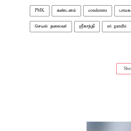
PMK
கண்டனம்
condemns
பாமக
செயல் தலைவர்
ஸ்ரீகாந்தி
sri gandhi
Sh