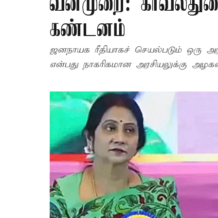
வன்முறை: காவல்துறை
கண்டனம்
ஜனநாயக ரீதியாகச் செயல்படும் ஒரு அர
என்பது நாகரிகமான அரசியலுக்கு அழகல