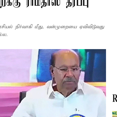
க்கு ராமதாஸ் தரப்பு
சியல் நிர்வாகி மீது, வன்முறையை ஏவிவிடுவது
்ல.
R